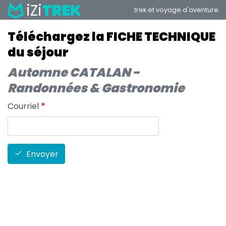
iZi
TREK
Aller
trek et voyage d'aventure
au
contenu
Téléchargez la FICHE TECHNIQUE
principal
du séjour
Automne CATALAN -
Randonnées & Gastronomie
Courriel
Envoyer