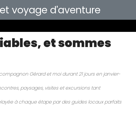
 et voyage d'aventure
iables, et sommes
 compagnon Gérard et moi durant 21 jours en janvier-
ncontres, paysages, visites et excursions tant
elayée à chaque étape par des guides locaux parfaits