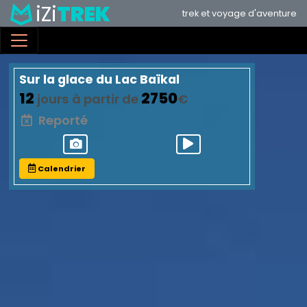
iZi
TREK
Aller
trek et voyage d'aventure
au
contenu
principal
Sur la glace du Lac Baïkal
12
2750
jours
à partir de
€
Reporté
Calendrier