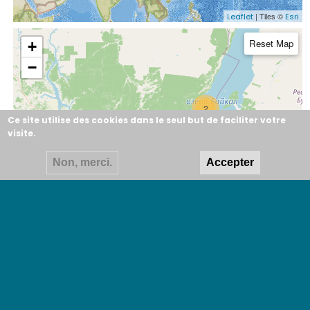
| Tiles ©
Leaflet
Esri
Reset Map
+
−
2
Ce site utilise des cookies dans le seul but de faciliter votre
visite.
Non, merci.
Accepter
| ©
contributors
Leaflet
OpenStreetMap