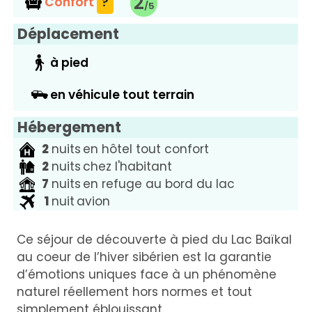
2
Confort
?
Déplacement
à pied
en véhicule tout terrain
Hébergement
Image
Nombre
2
nuits
unité
en hôtel tout confort
Type
Image
Nombre
2
nuits
unité
chez l'habitant
Type
de
d'hébergement
Image
Nombre
7
nuits
unité
en refuge au bord du lac
Type
de
d'hébergement
nuits
Image
Nombre
1
nuit
unité
avion
Type
de
d'hébergement
nuits
de
d'hébergement
nuits
Description
Ce séjour de découverte à pied du Lac Baïkal
nuits
au coeur de l’hiver sibérien est la garantie
d’émotions uniques face à un phénomène
naturel réellement hors normes et tout
simplement éblouissant.