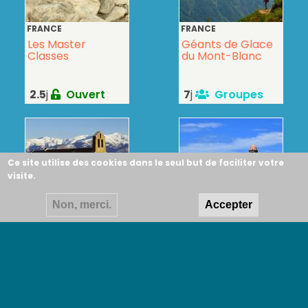
FRANCE
FRANCE
Les Master
Géants de Glace
Classes
du Mont-Blanc
2.5
j
Ouvert
7
j
Groupes
Ce site utilise des cookies dans le seul but de faciliter votre
visite.
Non, merci.
Accepter
PYRÉNÉES
FRANCE
Insolite Pays
Randonnée de
Catalan
Collioure à
Cadaqués
7
j
Groupes
7
j
En projet